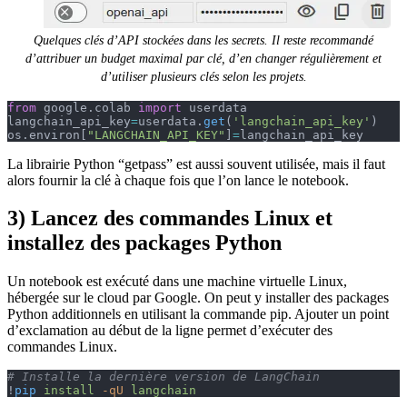
Quelques clés d’API stockées dans les secrets. Il reste recommandé
d’attribuer un budget maximal par clé, d’en changer régulièrement et
d’utiliser plusieurs clés selon les projets.
from
 google.colab 
import
 userdata
langchain_api_key
=
userdata.
get
(
'langchain_api_key'
)
os.environ[
"LANGCHAIN_API_KEY"
]
=
langchain_api_key
La librairie Python “getpass” est aussi souvent utilisée, mais il faut
alors fournir la clé à chaque fois que l’on lance le notebook.
3) Lancez des commandes Linux et
installez des packages Python
Un notebook est exécuté dans une machine virtuelle Linux,
hébergée sur le cloud par Google. On peut y installer des packages
Python additionnels en utilisant la commande pip. Ajouter un point
d’exclamation au début de la ligne permet d’exécuter des
commandes Linux.
# Installe la dernière version de LangChain
!
pip
 install
 -qU
 langchain