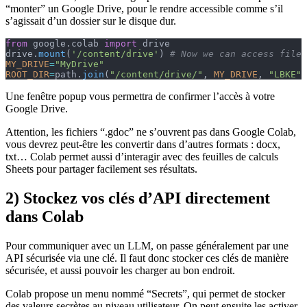
“monter” un Google Drive, pour le rendre accessible comme s’il
s’agissait d’un dossier sur le disque dur.
from
 google.colab 
import
 drive
drive.
mount
(
'/content/drive'
) 
# Now we can access files
MY_DRIVE
=
"MyDrive"
ROOT_DIR
=
path.
join
(
"/content/drive/"
, 
MY_DRIVE
, 
"LBKE"
)
Une fenêtre popup vous permettra de confirmer l’accès à votre
Google Drive.
Attention, les fichiers “.gdoc” ne s’ouvrent pas dans Google Colab,
vous devrez peut-être les convertir dans d’autres formats : docx,
txt… Colab permet aussi d’interagir avec des feuilles de calculs
Sheets pour partager facilement ses résultats.
2) Stockez vos clés d’API directement
dans Colab
Pour communiquer avec un LLM, on passe généralement par une
API sécurisée via une clé. Il faut donc stocker ces clés de manière
sécurisée, et aussi pouvoir les charger au bon endroit.
Colab propose un menu nommé “Secrets”, qui permet de stocker
des valeurs secrètes au niveau utilisateur. On peut ensuite les activer