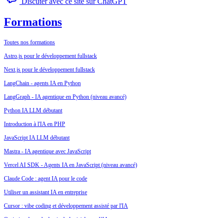
Discuter avec ce site sur ChatGPT
Formations
Toutes nos formations
Astro.js pour le développement fullstack
Next.js pour le développement fullstack
LangChain - agents IA en Python
LangGraph - IA agentique en Python (niveau avancé)
Python IA LLM débutant
Introduction à l'IA en PHP
JavaScript IA LLM débutant
Mastra - IA agentique avec JavaScript
Vercel AI SDK - Agents IA en JavaScript (niveau avancé)
Claude Code : agent IA pour le code
Utiliser un assistant IA en entreprise
Cursor : vibe coding et développement assisté par l'IA