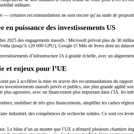
obilité militaire.
ire — certaines recommandations ne sont encore qu’au stade de propositi
 en puissance des investissements US
 2025 des engagements massifs : Microsoft prévoit plus de 30 milliard
 Nvidia (jusqu’à 120 000 GPU), Google (5 Mds de livres dont un datacen
s investissements d’infrastructure IA à grande échelle, avec un aligneme
ie et enjeux pour l’UE
parvient pas à accélérer la mise en œuvre des recommandations du rappor
 investissements massifs privés et publics, une plus grande agilité souve
e plus agressive, avec un financement plus important dans l’IA, les inf
bres, mobiliser de très gros financements, simplifier les cadres réglementa
aire industriel, des compétences de recherche solides. Ce sont ces levier
use. Le bilan d’un an montre que l’UE a démarré plusieurs chantiers im