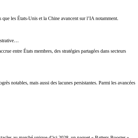
dis que les États-Unis et la Chine avancent sur l’IA notamment.
istrative…
accrue entre États membres, des stratégies partagées dans secteurs
grès notables, mais aussi des lacunes persistantes. Parmi les avancées
obstacles au marché unique d’ici 2028, un paquet « Battery Booster »,