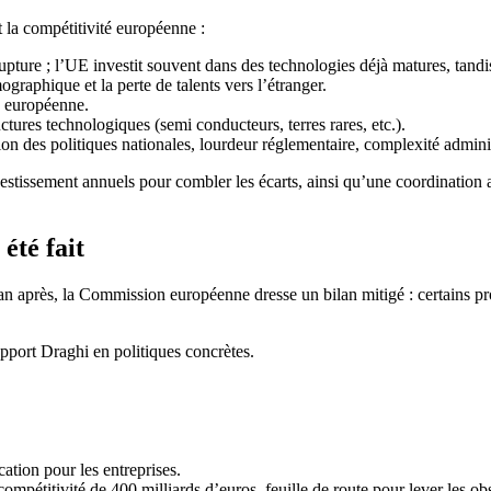
 la compétitivité européenne :
 rupture ; l’UE investit souvent dans des technologies déjà matures, tan
raphique et la perte de talents vers l’étranger.
ie européenne.
tures technologiques (semi conducteurs, terres rares, etc.).
tion des politiques nationales, lourdeur réglementaire, complexité admin
vestissement annuels pour combler les écarts, ainsi qu’une coordination 
été fait
après, la Commission européenne dresse un bilan mitigé : certains pro
apport Draghi en politiques concrètes.
cation pour les entreprises.
 compétitivité de 400 milliards d’euros, feuille de route pour lever les 