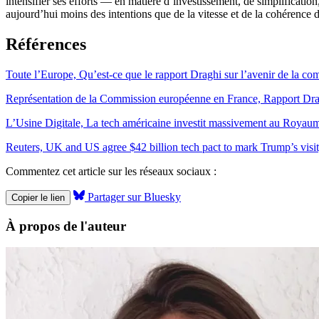
intensifier ses efforts — en matière d’investissement, de simplificatio
aujourd’hui moins des intentions que de la vitesse et de la cohérence d
Références
Toute l’Europe, Qu’est-ce que le rapport Draghi sur l’avenir de la co
Représentation de la Commission européenne en France, Rapport Drag
L’Usine Digitale, La tech américaine investit massivement au Royaum
Reuters, UK and US agree $42 billion tech pact to mark Trump’s visi
Commentez cet article sur les réseaux sociaux :
Partager sur Bluesky
Copier le lien
À propos de l'auteur