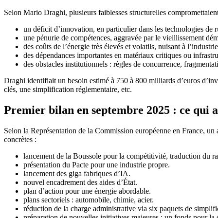
Selon Mario Draghi, plusieurs faiblesses structurelles compromettaient
un déficit d’innovation, en particulier dans les technologies de
une pénurie de compétences, aggravée par le vieillissement démog
des coûts de l’énergie très élevés et volatils, nuisant à l’industr
des dépendances importantes en matériaux critiques ou infrastruc
des obstacles institutionnels : règles de concurrence, fragmenta
Draghi identifiait un besoin estimé à 750 à 800 milliards d’euros d’in
clés, une simplification réglementaire, etc.
Premier bilan en septembre 2025 : ce qui a 
Selon la Représentation de la Commission européenne en France, un an 
concrètes :
lancement de la Boussole pour la compétitivité, traduction du r
présentation du Pacte pour une industrie propre.
lancement des giga fabriques d’IA.
nouvel encadrement des aides d’État.
plan d’action pour une énergie abordable.
plans sectoriels : automobile, chimie, acier.
réduction de la charge administrative via six paquets de simplifi
préparation de nouvelles initiatives majeures : un fonds pour la